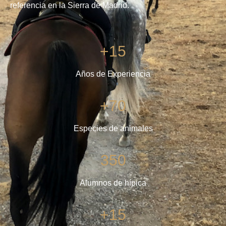
referencia en la Sierra de Madrid.
+15
Años de Experiencia
+70
Especies de animales
350
Alumnos de hípica
+15