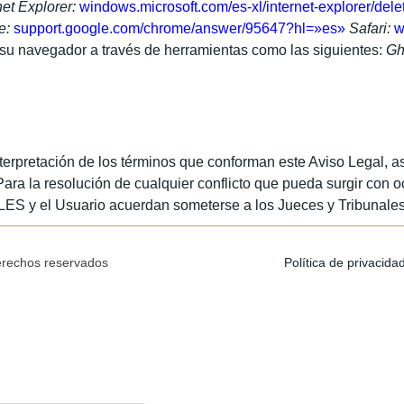
net Explorer:
windows.microsoft.com/es-xl/internet-explorer/de
e:
support.google.com/chrome/answer/95647?hl=»es»
Safari:
w
su navegador a través de herramientas como las siguientes:
Gh
interpretación de los términos que conforman este Aviso Legal, 
Para la resolución de cualquier conflicto que pueda surgir con oc
ALES y el Usuario acuerdan someterse a los Jueces y Tribun
erechos reservados
Política de privacida