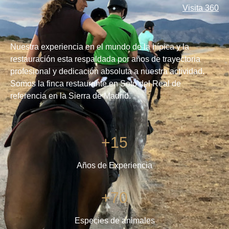
Visita 360
Nuestra experiencia en el mundo de la hípica y la
restauración esta respaldada por años de trayectoria
profesional y dedicación absoluta a nuestra actividad.
Somos la finca restaurante en Soto del Real de
referencia en la Sierra de Madrid.
+15
Años de Experiencia
+70
Especies de animales