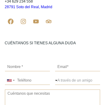
+34 629 234 558
28791 Soto del Real, Madrid
CUÉNTANOS SI TIENES ALGUNA DUDA
C
o
r
T
D
r
A través de un amigo
United
e
e
e
States
l
s
o
T
é
p
e
+1
e
f
l
l
x
o
e
e