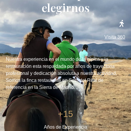
elegirnos
Visita 360
Nuestra experiencia en el mundo de la hípica y la
restauración esta respaldada por años de trayectoria
profesional y dedicación absoluta a nuestra actividad.
Somos la finca restaurante en Soto del Real de
referencia en la Sierra de Madrid.
+15
Años de Experiencia