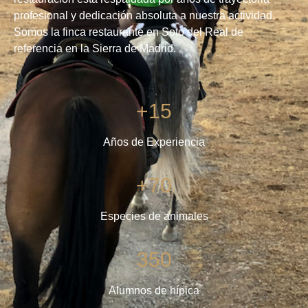
profesional y dedicación absoluta a nuestra actividad.
Somos la finca restaurante en Soto del Real de
referencia en la Sierra de Madrid.
+15
Años de Experiencia
+70
Especies de animales
350
Alumnos de hípica