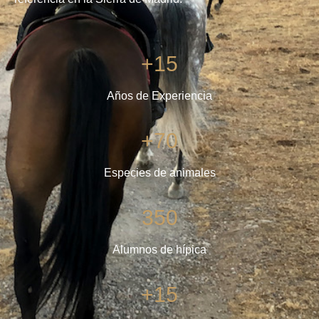
+15
Años de Experiencia
+70
Especies de animales
350
Alumnos de hípica
+15