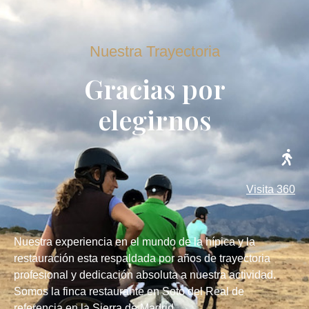
Nuestra Trayectoria
Gracias por
elegirnos
Visita 360
Nuestra experiencia en el mundo de la hípica y la
restauración esta respaldada por años de trayectoria
profesional y dedicación absoluta a nuestra actividad.
Somos la finca restaurante en Soto del Real de
referencia en la Sierra de Madrid.