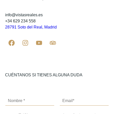
info@vistasreales.es
+34 629 234 558
28791 Soto del Real, Madrid
CUÉNTANOS SI TIENES ALGUNA DUDA
C
o
r
T
D
r