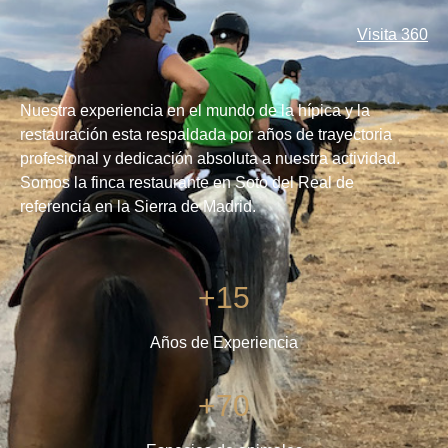
Visita 360
Nuestra experiencia en el mundo de la hípica y la
restauración esta respaldada por años de trayectoria
profesional y dedicación absoluta a nuestra actividad.
Somos la finca restaurante en Soto del Real de
referencia en la Sierra de Madrid.
+15
Años de Experiencia
+70