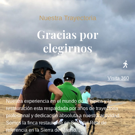
Nuestra Trayectoria
Gracias por
elegirnos
Visita 360
Nuestra experiencia en el mundo de la hípica y la
restauración esta respaldada por años de trayectoria
profesional y dedicación absoluta a nuestra actividad.
Somos la finca restaurante en Soto del Real de
referencia en la Sierra de Madrid.