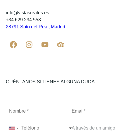
info@vistasreales.es
+34 629 234 558
28791 Soto del Real, Madrid
CUÉNTANOS SI TIENES ALGUNA DUDA
C
o
r
T
D
r
A través de un amigo
United