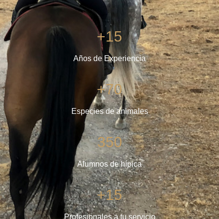
+15
Años de Experiencia
+70
Especies de animales
350
Alumnos de hípica
+15
Profesionales a tu servicio