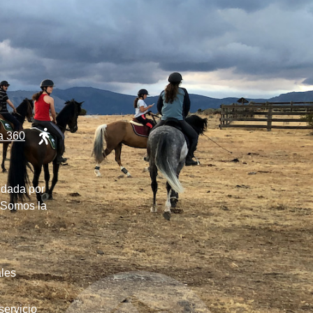
ta 360
ldada por
. Somos la
les
servicio