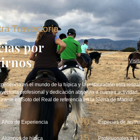
ra Trayectoria
cias por
girnos
Visi
periencia en el mundo de la hípica y la restauración esta respa
ayectoria profesional y dedicación absoluta a nuestra actividad
aurante en Soto del Real de referencia en la Sierra de Madrid.
+70
Años de Experiencia
Especies de anima
+15
Alumnos de hípica
Profesionales a tu 