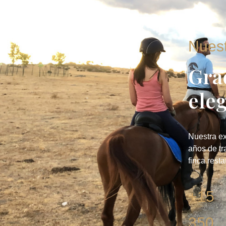
Nuest
Gra
ele
Nuestra ex
años de tr
finca rest
+15
350