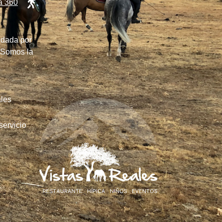
ta 360
ldada por
. Somos la
les
servicio