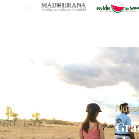
Nuest
Gra