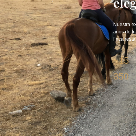
ele
Nuestra ex
años de tr
finca rest
+15
350