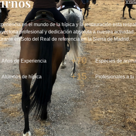
girnos
Visi
periencia en el mundo de la hípica y la restauración esta respa
ayectoria profesional y dedicación absoluta a nuestra actividad
aurante en Soto del Real de referencia en la Sierra de Madrid.
+70
Años de Experiencia
Especies de anima
+15
Alumnos de hípica
Profesionales a tu 