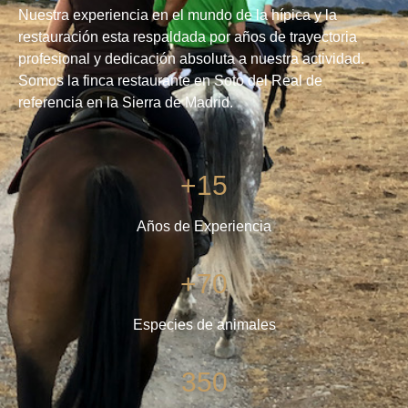
Nuestra experiencia en el mundo de la hípica y la
restauración esta respaldada por años de trayectoria
profesional y dedicación absoluta a nuestra actividad.
Somos la finca restaurante en Soto del Real de
referencia en la Sierra de Madrid.
+15
Años de Experiencia
+70
Especies de animales
350