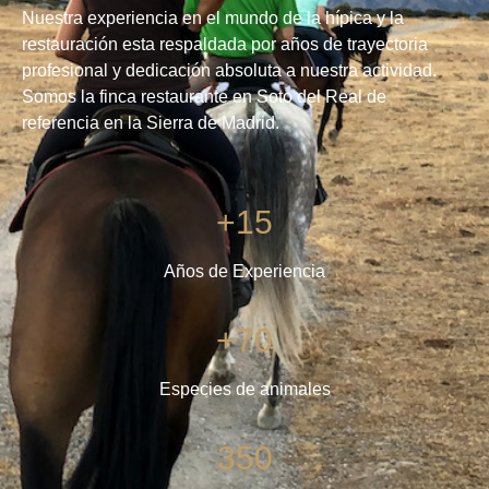
Nuestra experiencia en el mundo de la hípica y la
restauración esta respaldada por años de trayectoria
profesional y dedicación absoluta a nuestra actividad.
Somos la finca restaurante en Soto del Real de
referencia en la Sierra de Madrid.
+15
Años de Experiencia
+70
Especies de animales
350