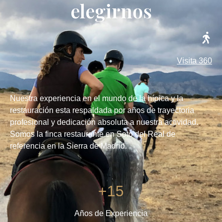
elegirnos
Visita 360
Nuestra experiencia en el mundo de la hípica y la
restauración esta respaldada por años de trayectoria
profesional y dedicación absoluta a nuestra actividad.
Somos la finca restaurante en Soto del Real de
referencia en la Sierra de Madrid.
+15
Años de Experiencia