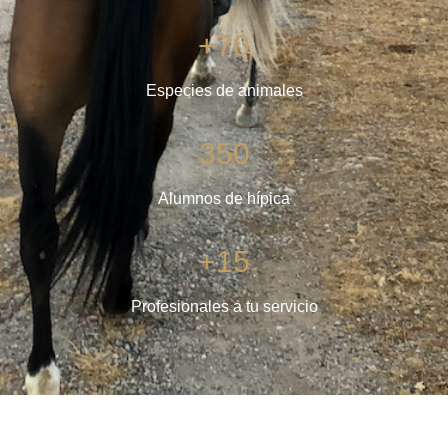
+70
Especies de animales
350
Alumnos de hípica
+15
Profesionales a tu servicio