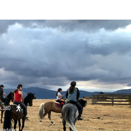
ta 360
ldada por