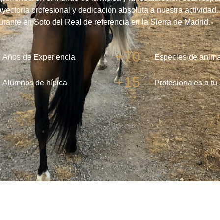
ayectoria profesional y dedicación absoluta a nuestra actividad
aurante en Soto del Real de referencia en la Sierra de Madrid.
+70
Años de Experiencia
Especies de anima
+15
Alumnos de hípica
Profesionales a tu 