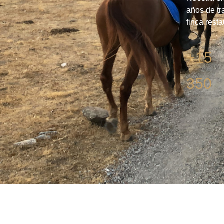
años de tr
finca rest
+15
350