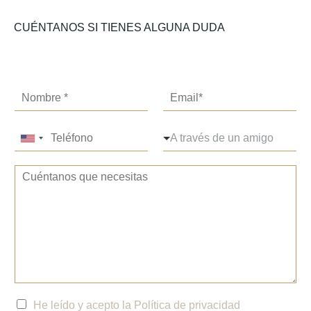
CUÉNTANOS SI TIENES ALGUNA DUDA
C
o
r
T
D
r
A través de un amigo
United
e
e
e
States
l
s
o
T
é
p
e
+1
e
f
l
l
x
o
e
e
t
n
g
c
o
o
a
t
d
*
b
r
e
l
ó
l
e
n
p
*
i
á
c
C
He leído y acepto la
Política de privacidad
r