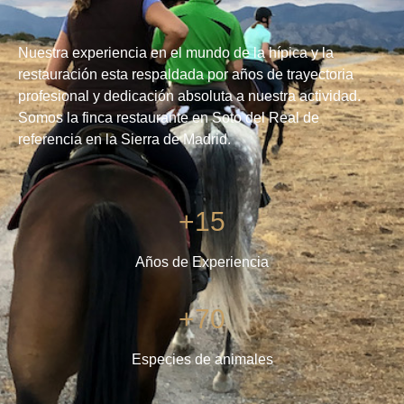
Nuestra experiencia en el mundo de la hípica y la
restauración esta respaldada por años de trayectoria
profesional y dedicación absoluta a nuestra actividad.
Somos la finca restaurante en Soto del Real de
referencia en la Sierra de Madrid.
+15
Años de Experiencia
+70
Especies de animales