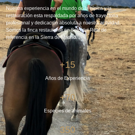
Nuestra experiencia en el mundo de la hípica y la
restauración esta respaldada por años de trayectoria
profesional y dedicación absoluta a nuestra actividad.
Somos la finca restaurante en Soto del Real de
referencia en la Sierra de Madrid.
+15
Años de Experiencia
+70
Especies de animales
350